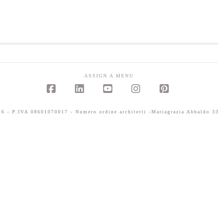
ASSIGN A MENU
Facebook
LinkedIn
YouTube
Instagram
Pinterest
 - P.IVA 08601070017 - Numero ordine architetti -Mariagrazia Abbaldo 33