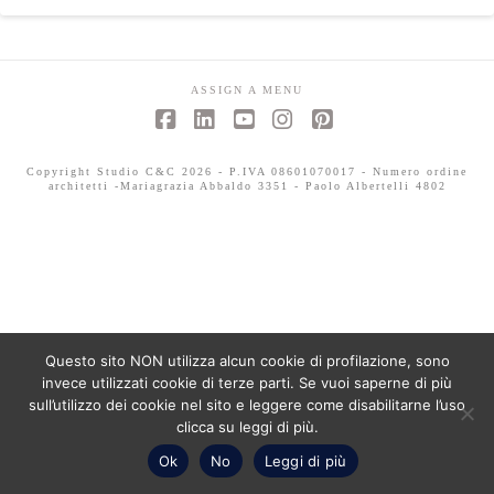
ASSIGN A MENU
Facebook
LinkedIn
YouTube
Instagram
Pinterest
Copyright Studio C&C 2026 - P.IVA 08601070017 - Numero ordine
architetti -Mariagrazia Abbaldo 3351 - Paolo Albertelli 4802
Questo sito NON utilizza alcun cookie di profilazione, sono
invece utilizzati cookie di terze parti. Se vuoi saperne di più
sull’utilizzo dei cookie nel sito e leggere come disabilitarne l’uso
clicca su leggi di più.
Ok
No
Leggi di più