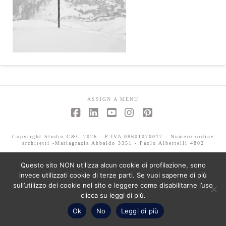
ASSIGN A MENU
Facebook
LinkedIn
YouTube
Instagram
Pinterest
Copyright Studio C&C 2026 - P.IVA 08601070017 - Numero ordine
architetti -Mariagrazia Abbaldo 3351 - Paolo Albertelli 4802
Questo sito NON utilizza alcun cookie di profilazione, sono
invece utilizzati cookie di terze parti. Se vuoi saperne di più
sull’utilizzo dei cookie nel sito e leggere come disabilitarne l’uso
clicca su leggi di più.
Ok
No
Leggi di più