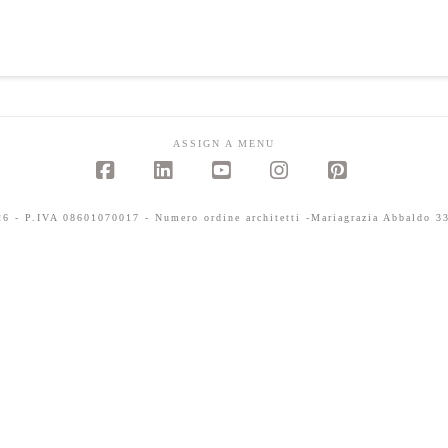
ASSIGN A MENU
Facebook
LinkedIn
YouTube
Instagram
Pinterest
 - P.IVA 08601070017 - Numero ordine architetti -Mariagrazia Abbaldo 33