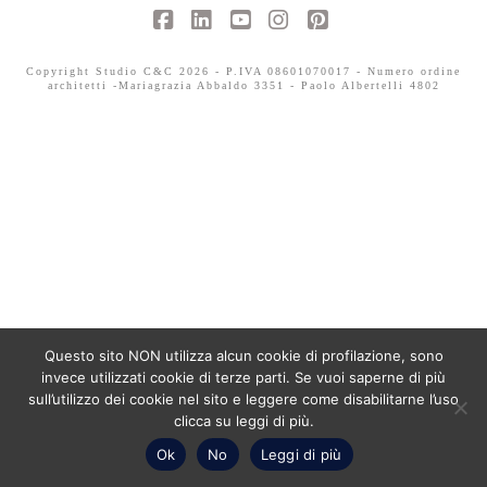
Facebook
LinkedIn
YouTube
Instagram
Pinterest
Copyright Studio C&C 2026 - P.IVA 08601070017 - Numero ordine
architetti -Mariagrazia Abbaldo 3351 - Paolo Albertelli 4802
Questo sito NON utilizza alcun cookie di profilazione, sono
invece utilizzati cookie di terze parti. Se vuoi saperne di più
sull’utilizzo dei cookie nel sito e leggere come disabilitarne l’uso
clicca su leggi di più.
Ok
No
Leggi di più