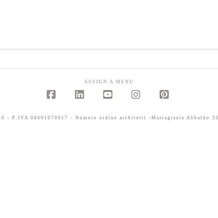
ASSIGN A MENU
Facebook
LinkedIn
YouTube
Instagram
Pinterest
 - P.IVA 08601070017 - Numero ordine architetti -Mariagrazia Abbaldo 33