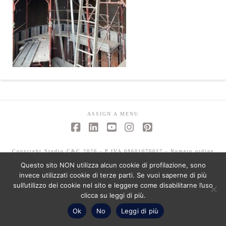
ASSIGN A MENU
Facebook
LinkedIn
YouTube
Instagram
Pinterest
Copyright Studio C&C 2026 - P.IVA 08601070017 - Numero ordine
architetti -Mariagrazia Abbaldo 3351 - Paolo Albertelli 4802
Questo sito NON utilizza alcun cookie di profilazione, sono
invece utilizzati cookie di terze parti. Se vuoi saperne di più
sull’utilizzo dei cookie nel sito e leggere come disabilitarne l’uso
clicca su leggi di più.
Ok
No
Leggi di più