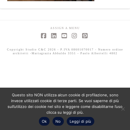
ASSIGN A MENU
Facebook
LinkedIn
YouTube
Instagram
Pinterest
Copyright Studio C&C 2026 - P.IVA 08601070017 - Numero ordine
architetti -Mariagrazia Abbaldo 3351 - Paolo Albertelli 4802
Questo sito NON utilizza alcun cookie di profilazione, sono
invece utilizzati cookie di terze parti. Se vuoi saperne di più
sull’utilizzo dei cookie nel sito e leggere come disabilitarne l’uso
clicca su leggi di più.
Ok
No
Leggi di più