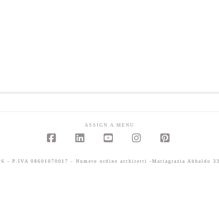
ASSIGN A MENU
Facebook
LinkedIn
YouTube
Instagram
Pinterest
 - P.IVA 08601070017 - Numero ordine architetti -Mariagrazia Abbaldo 33