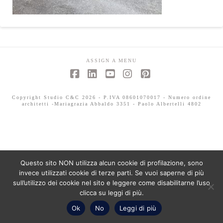
ASSIGN A MENU
Facebook
LinkedIn
YouTube
Instagram
Pinterest
Copyright Studio C&C 2026 - P.IVA 08601070017 - Numero ordine
architetti -Mariagrazia Abbaldo 3351 - Paolo Albertelli 4802
Questo sito NON utilizza alcun cookie di profilazione, sono
invece utilizzati cookie di terze parti. Se vuoi saperne di più
sull’utilizzo dei cookie nel sito e leggere come disabilitarne l’uso
clicca su leggi di più.
Ok
No
Leggi di più