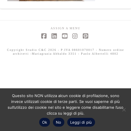
ASSIGN A MENU
Facebook
LinkedIn
YouTube
Instagram
Pinterest
Copyright Studio C&C 2026 - P.IVA 08601070017 - Numero ordine
architetti -Mariagrazia Abbaldo 3351 - Paolo Albertelli 4802
Questo sito NON utilizza alcun cookie di profilazione, sono
invece utilizzati cookie di terze parti. Se vuoi saperne di più
sull’utilizzo dei cookie nel sito e leggere come disabilitarne l’uso
clicca su leggi di più.
Ok
No
Leggi di più