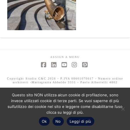
ASSIGN A MENU
Facebook
LinkedIn
YouTube
Instagram
Pinterest
Copyright Studio C&C 2026 - P.IVA 08601070017 - Numero ordine
architetti -Mariagrazia Abbaldo 3351 - Paolo Albertelli 4802
Questo sito NON utilizza alcun cookie di profilazione, sono
invece utilizzati cookie di terze parti. Se vuoi saperne di più
sull’utilizzo dei cookie nel sito e leggere come disabilitarne l’uso
clicca su leggi di più.
Ok
No
Leggi di più