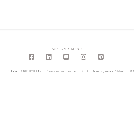
ASSIGN A MENU
Facebook
LinkedIn
YouTube
Instagram
Pinterest
 - P.IVA 08601070017 - Numero ordine architetti -Mariagrazia Abbaldo 33