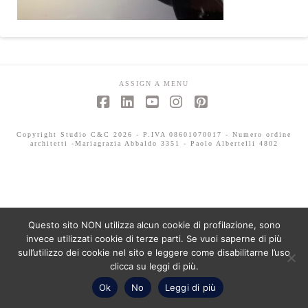
ASSIGN A MENU
Facebook
LinkedIn
YouTube
Instagram
Pinterest
Copyright Studio C&C 2026 - P.IVA 08601070017 - Numero ordine
architetti -Mariagrazia Abbaldo 3351 - Paolo Albertelli 4802
Questo sito NON utilizza alcun cookie di profilazione, sono
invece utilizzati cookie di terze parti. Se vuoi saperne di più
sull’utilizzo dei cookie nel sito e leggere come disabilitarne l’uso
clicca su leggi di più.
Ok
No
Leggi di più