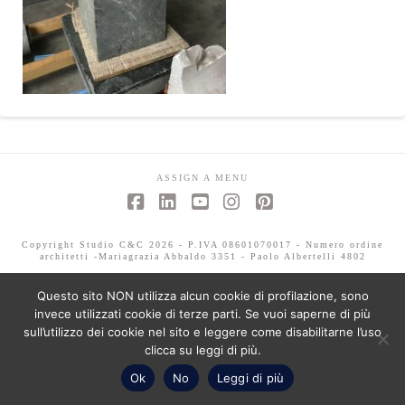
ASSIGN A MENU
Facebook
LinkedIn
YouTube
Instagram
Pinterest
Copyright Studio C&C 2026 - P.IVA 08601070017 - Numero ordine
architetti -Mariagrazia Abbaldo 3351 - Paolo Albertelli 4802
Questo sito NON utilizza alcun cookie di profilazione, sono
invece utilizzati cookie di terze parti. Se vuoi saperne di più
sull’utilizzo dei cookie nel sito e leggere come disabilitarne l’uso
clicca su leggi di più.
Ok
No
Leggi di più