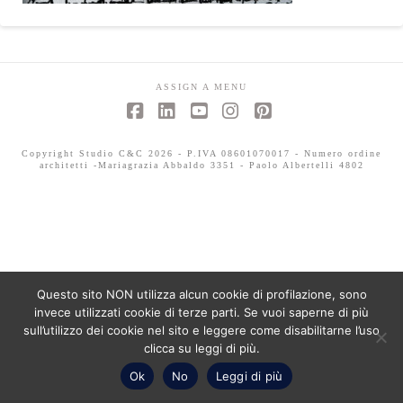
ASSIGN A MENU
Facebook
LinkedIn
YouTube
Instagram
Pinterest
Copyright Studio C&C 2026 - P.IVA 08601070017 - Numero ordine
architetti -Mariagrazia Abbaldo 3351 - Paolo Albertelli 4802
Questo sito NON utilizza alcun cookie di profilazione, sono
invece utilizzati cookie di terze parti. Se vuoi saperne di più
sull’utilizzo dei cookie nel sito e leggere come disabilitarne l’uso
clicca su leggi di più.
Ok
No
Leggi di più