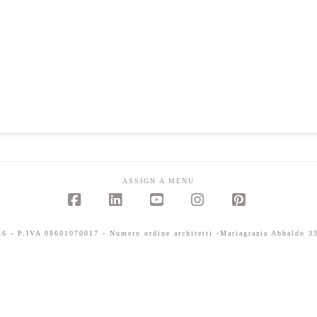
ASSIGN A MENU
Facebook
LinkedIn
YouTube
Instagram
Pinterest
 - P.IVA 08601070017 - Numero ordine architetti -Mariagrazia Abbaldo 33