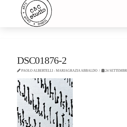
DSC01876-2
PAOLO ALBERTELLI - MARIAGRAZIA ABBALDO
24 SETTEMBR