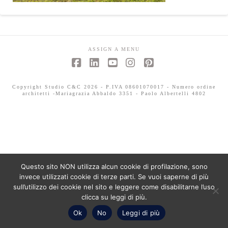
ASSIGN A MENU
Facebook
LinkedIn
YouTube
Instagram
Pinterest
Copyright Studio C&C 2026 - P.IVA 08601070017 - Numero ordine
architetti -Mariagrazia Abbaldo 3351 - Paolo Albertelli 4802
Questo sito NON utilizza alcun cookie di profilazione, sono
invece utilizzati cookie di terze parti. Se vuoi saperne di più
sull’utilizzo dei cookie nel sito e leggere come disabilitarne l’uso
clicca su leggi di più.
Ok
No
Leggi di più