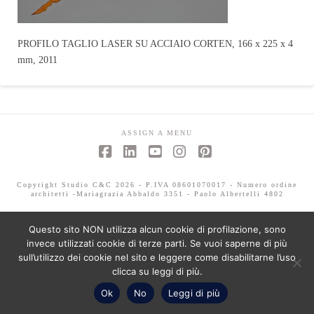
PROFILO TAGLIO LASER SU ACCIAIO CORTEN, 166 x 225 x 4
mm, 2011
ASSIGN A MENU
Facebook
LinkedIn
YouTube
Instagram
Pinterest
Copyright Studio C&C 2026 - P.IVA 08601070017 - Numero ordine
architetti -Mariagrazia Abbaldo 3351 - Paolo Albertelli 4802
Questo sito NON utilizza alcun cookie di profilazione, sono
invece utilizzati cookie di terze parti. Se vuoi saperne di più
sull’utilizzo dei cookie nel sito e leggere come disabilitarne l’uso
clicca su leggi di più.
Ok
No
Leggi di più