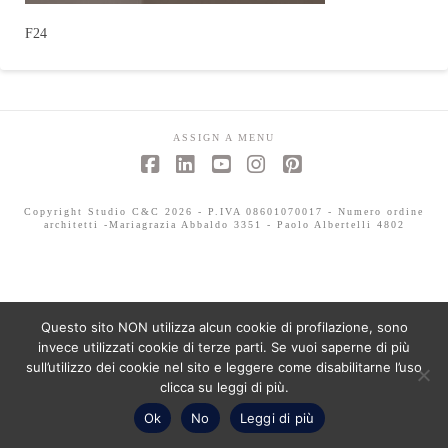
F24
ASSIGN A MENU
Facebook
LinkedIn
YouTube
Instagram
Pinterest
Copyright Studio C&C 2026 - P.IVA 08601070017 - Numero ordine
architetti -Mariagrazia Abbaldo 3351 - Paolo Albertelli 4802
Questo sito NON utilizza alcun cookie di profilazione, sono
invece utilizzati cookie di terze parti. Se vuoi saperne di più
sull’utilizzo dei cookie nel sito e leggere come disabilitarne l’uso
clicca su leggi di più.
Ok
No
Leggi di più