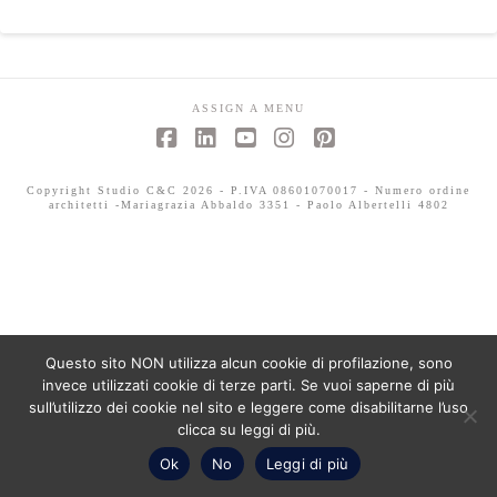
ASSIGN A MENU
Facebook
LinkedIn
YouTube
Instagram
Pinterest
Copyright Studio C&C 2026 - P.IVA 08601070017 - Numero ordine
architetti -Mariagrazia Abbaldo 3351 - Paolo Albertelli 4802
Questo sito NON utilizza alcun cookie di profilazione, sono
invece utilizzati cookie di terze parti. Se vuoi saperne di più
sull’utilizzo dei cookie nel sito e leggere come disabilitarne l’uso
clicca su leggi di più.
Ok
No
Leggi di più