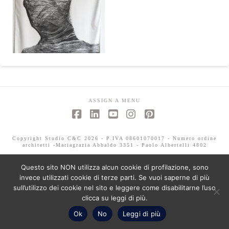
ASSIGN A MENU
Facebook
LinkedIn
YouTube
Instagram
Pinterest
Copyright Studio C&C 2026 - P.IVA 08601070017 - Numero ordine
architetti -Mariagrazia Abbaldo 3351 - Paolo Albertelli 4802
Questo sito NON utilizza alcun cookie di profilazione, sono
invece utilizzati cookie di terze parti. Se vuoi saperne di più
sull’utilizzo dei cookie nel sito e leggere come disabilitarne l’uso
clicca su leggi di più.
Ok
No
Leggi di più