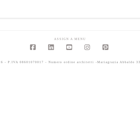
ASSIGN A MENU
Facebook
LinkedIn
YouTube
Instagram
Pinterest
 - P.IVA 08601070017 - Numero ordine architetti -Mariagrazia Abbaldo 33