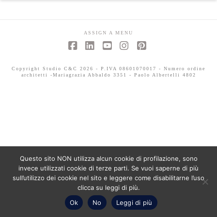
ASSIGN A MENU
Facebook
LinkedIn
YouTube
Instagram
Pinterest
Copyright Studio C&C 2026 - P.IVA 08601070017 - Numero ordine
architetti -Mariagrazia Abbaldo 3351 - Paolo Albertelli 4802
Questo sito NON utilizza alcun cookie di profilazione, sono
invece utilizzati cookie di terze parti. Se vuoi saperne di più
sull’utilizzo dei cookie nel sito e leggere come disabilitarne l’uso
clicca su leggi di più.
Ok
No
Leggi di più