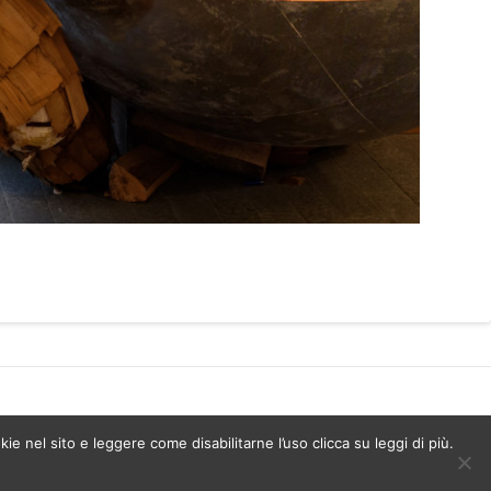
kie nel sito e leggere come disabilitarne l’uso clicca su leggi di più.
51 - Paolo Albertelli 4802