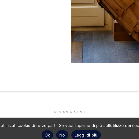
ASSIGN A MENU
lizzati cookie di terze parti. Se vuoi saperne di più sull’utilizzo dei coo
Facebook
LinkedIn
YouTube
Instagram
Pinterest
Ok
No
Leggi di più
 - P.IVA 08601070017 - Numero ordine architetti -Mariagrazia Abbaldo 33