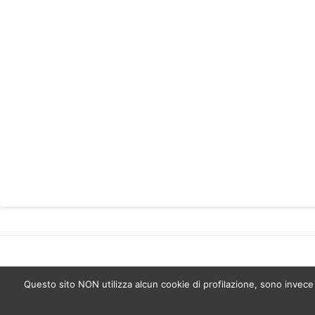
Questo sito NON utilizza alcun cookie di profilazione, sono invece uti
Copyright Studio C&C 2026