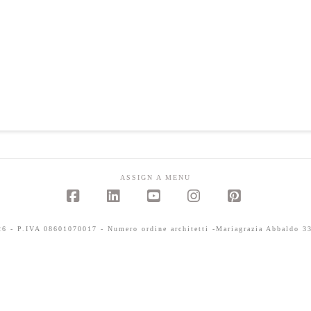
ASSIGN A MENU
Facebook
LinkedIn
YouTube
Instagram
Pinterest
 - P.IVA 08601070017 - Numero ordine architetti -Mariagrazia Abbaldo 33