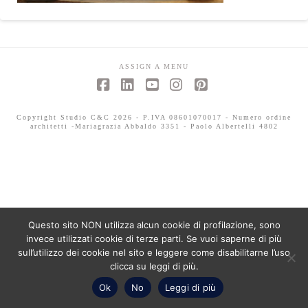
ASSIGN A MENU
Facebook
LinkedIn
YouTube
Instagram
Pinterest
Copyright Studio C&C 2026 - P.IVA 08601070017 - Numero ordine
architetti -Mariagrazia Abbaldo 3351 - Paolo Albertelli 4802
Questo sito NON utilizza alcun cookie di profilazione, sono
invece utilizzati cookie di terze parti. Se vuoi saperne di più
sull’utilizzo dei cookie nel sito e leggere come disabilitarne l’uso
clicca su leggi di più.
Ok
No
Leggi di più