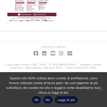
ASSIGN A MENU
Facebook
LinkedIn
YouTube
Instagram
Pinterest
Copyright Studio C&C 2026 - P.IVA 08601070017 - Numero ordine
architetti -Mariagrazia Abbaldo 3351 - Paolo Albertelli 4802
Questo sito NON utilizza alcun cookie di profilazione, sono
invece utilizzati cookie di terze parti. Se vuoi saperne di più
sull’utilizzo dei cookie nel sito e leggere come disabilitarne l’uso
clicca su leggi di più.
Ok
No
Leggi di più