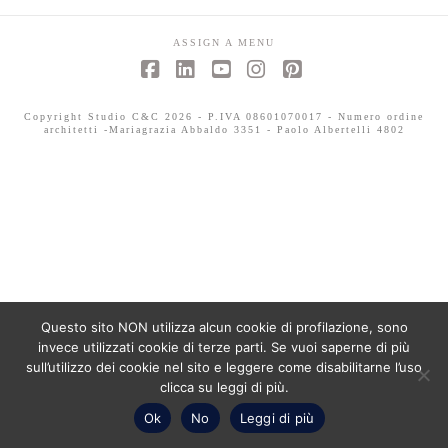
ASSIGN A MENU
Facebook
LinkedIn
YouTube
Instagram
Pinterest
Copyright Studio C&C 2026 - P.IVA 08601070017 - Numero ordine
architetti -Mariagrazia Abbaldo 3351 - Paolo Albertelli 4802
Questo sito NON utilizza alcun cookie di profilazione, sono
invece utilizzati cookie di terze parti. Se vuoi saperne di più
sull’utilizzo dei cookie nel sito e leggere come disabilitarne l’uso
clicca su leggi di più.
Ok
No
Leggi di più