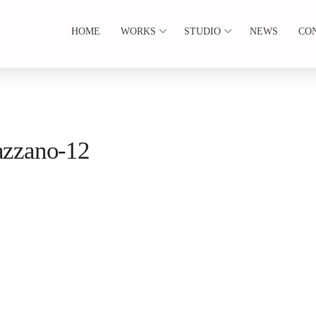
HOME
WORKS
STUDIO
NEWS
CO
razzano-12