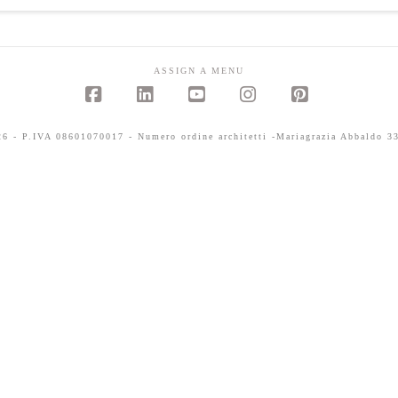
ASSIGN A MENU
Facebook
LinkedIn
YouTube
Instagram
Pinterest
 - P.IVA 08601070017 - Numero ordine architetti -Mariagrazia Abbaldo 33