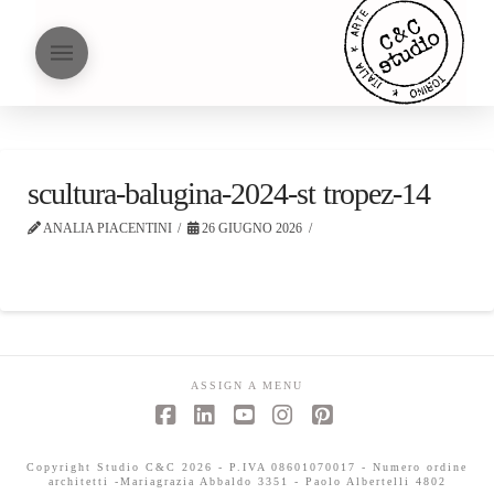
scultura-balugina-2024-st tropez-14
ANALIA PIACENTINI
26 GIUGNO 2026
ASSIGN A MENU
Facebook
LinkedIn
YouTube
Instagram
Pinterest
Copyright Studio C&C 2026 - P.IVA 08601070017 - Numero ordine
architetti -Mariagrazia Abbaldo 3351 - Paolo Albertelli 4802