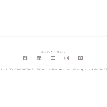
ASSIGN A MENU
Facebook
LinkedIn
YouTube
Instagram
Pinterest
 - P.IVA 08601070017 - Numero ordine architetti -Mariagrazia Abbaldo 33