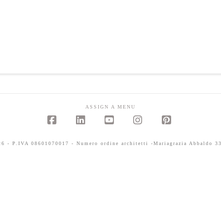
ASSIGN A MENU
Facebook
LinkedIn
YouTube
Instagram
Pinterest
 - P.IVA 08601070017 - Numero ordine architetti -Mariagrazia Abbaldo 33