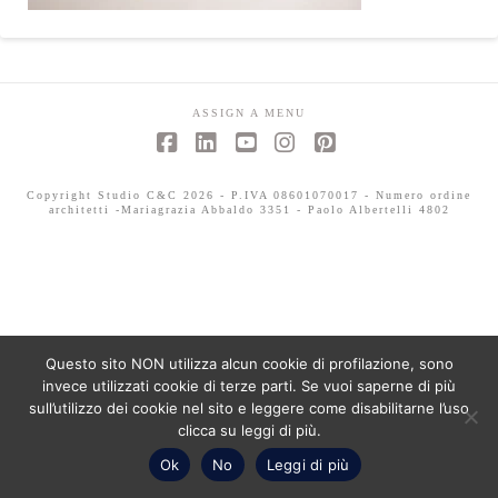
ASSIGN A MENU
Facebook
LinkedIn
YouTube
Instagram
Pinterest
Copyright Studio C&C 2026 - P.IVA 08601070017 - Numero ordine
architetti -Mariagrazia Abbaldo 3351 - Paolo Albertelli 4802
Questo sito NON utilizza alcun cookie di profilazione, sono
invece utilizzati cookie di terze parti. Se vuoi saperne di più
sull’utilizzo dei cookie nel sito e leggere come disabilitarne l’uso
clicca su leggi di più.
Ok
No
Leggi di più