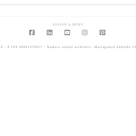
ASSIGN A MENU
Facebook
LinkedIn
YouTube
Instagram
Pinterest
 - P.IVA 08601070017 - Numero ordine architetti -Mariagrazia Abbaldo 33