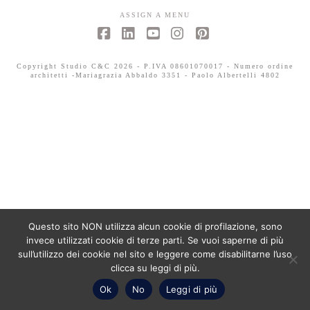
ASSIGN A MENU
Facebook
LinkedIn
YouTube
Instagram
Pinterest
Copyright Studio C&C 2026 - P.IVA 08601070017 - Numero ordine
architetti -Mariagrazia Abbaldo 3351 - Paolo Albertelli 4802
Questo sito NON utilizza alcun cookie di profilazione, sono
invece utilizzati cookie di terze parti. Se vuoi saperne di più
sull’utilizzo dei cookie nel sito e leggere come disabilitarne l’uso
clicca su leggi di più.
Ok
No
Leggi di più