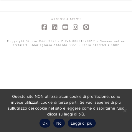
ASSIGN A MENU
Facebook
LinkedIn
YouTube
Instagram
Pinterest
Copyright Studio C&C 2026 - P.IVA 08601070017 - Numero ordine
architetti -Mariagrazia Abbaldo 3351 - Paolo Albertelli 4802
Questo sito NON utilizza alcun cookie di profilazione, sono
invece utilizzati cookie di terze parti. Se vuoi saperne di più
sull’utilizzo dei cookie nel sito e leggere come disabilitarne l’uso
clicca su leggi di più.
Ok
No
Leggi di più