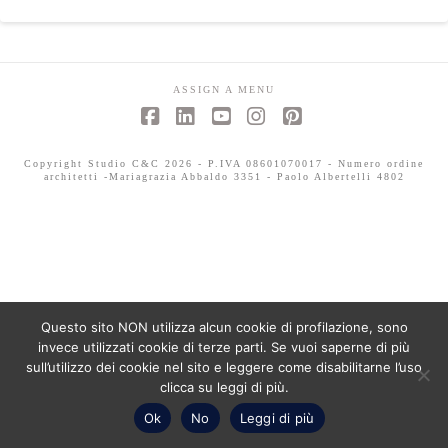
ASSIGN A MENU
Facebook
LinkedIn
YouTube
Instagram
Pinterest
Copyright Studio C&C 2026 - P.IVA 08601070017 - Numero ordine
architetti -Mariagrazia Abbaldo 3351 - Paolo Albertelli 4802
Questo sito NON utilizza alcun cookie di profilazione, sono
invece utilizzati cookie di terze parti. Se vuoi saperne di più
sull’utilizzo dei cookie nel sito e leggere come disabilitarne l’uso
clicca su leggi di più.
Ok
No
Leggi di più