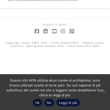
ASSIGN A MENU
Facebook
LinkedIn
YouTube
Instagram
Pinterest
Copyright Studio C&C 2026 - P.IVA 08601070017 - Numero ordine
architetti -Mariagrazia Abbaldo 3351 - Paolo Albertelli 4802
Questo sito NON utilizza alcun cookie di profilazione, sono
invece utilizzati cookie di terze parti. Se vuoi saperne di più
sull’utilizzo dei cookie nel sito e leggere come disabilitarne l’uso
clicca su leggi di più.
Ok
No
Leggi di più