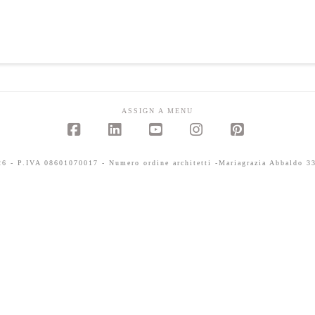
ASSIGN A MENU
Facebook
LinkedIn
YouTube
Instagram
Pinterest
 - P.IVA 08601070017 - Numero ordine architetti -Mariagrazia Abbaldo 33