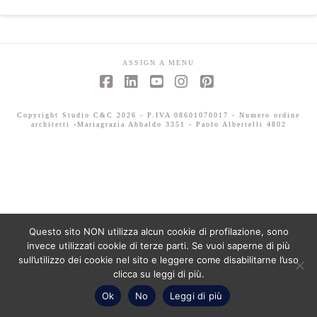
ASSIGN A MENU
Facebook
LinkedIn
YouTube
Instagram
Pinterest
Copyright Studio C&C 2026 - P.IVA 08601070017 - Numero ordine
architetti -Mariagrazia Abbaldo 3351 - Paolo Albertelli 4802
Questo sito NON utilizza alcun cookie di profilazione, sono
invece utilizzati cookie di terze parti. Se vuoi saperne di più
sull’utilizzo dei cookie nel sito e leggere come disabilitarne l’uso
clicca su leggi di più.
Ok
No
Leggi di più