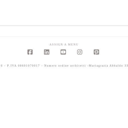
ASSIGN A MENU
Facebook
LinkedIn
YouTube
Instagram
Pinterest
 - P.IVA 08601070017 - Numero ordine architetti -Mariagrazia Abbaldo 33