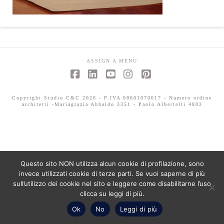
ASSIGN A MENU
Facebook
LinkedIn
YouTube
Instagram
Pinterest
Copyright Studio C&C 2026 - P.IVA 08601070017 - Numero ordine
architetti -Mariagrazia Abbaldo 3351 - Paolo Albertelli 4802
Questo sito NON utilizza alcun cookie di profilazione, sono
invece utilizzati cookie di terze parti. Se vuoi saperne di più
sull’utilizzo dei cookie nel sito e leggere come disabilitarne l’uso
clicca su leggi di più.
Ok
No
Leggi di più