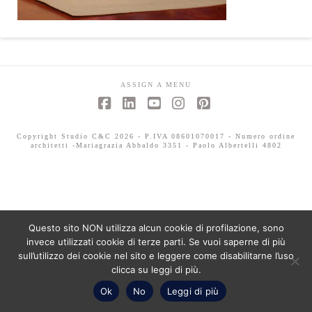
ASSIGN A MENU
Facebook
LinkedIn
YouTube
Instagram
Pinterest
Copyright Studio C&C 2026 - P.IVA 08601070017 - Numero ordine
architetti -Mariagrazia Abbaldo 3351 - Paolo Albertelli 4802
Questo sito NON utilizza alcun cookie di profilazione, sono
invece utilizzati cookie di terze parti. Se vuoi saperne di più
sull’utilizzo dei cookie nel sito e leggere come disabilitarne l’uso
clicca su leggi di più.
Ok
No
Leggi di più