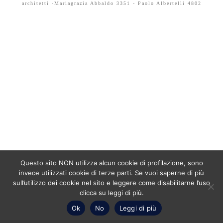
architetti -Mariagrazia Abbaldo 3351 - Paolo Albertelli 4802
Questo sito NON utilizza alcun cookie di profilazione, sono
invece utilizzati cookie di terze parti. Se vuoi saperne di più
sull’utilizzo dei cookie nel sito e leggere come disabilitarne l’uso
clicca su leggi di più.
Ok
No
Leggi di più