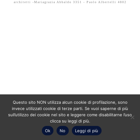
architetti -Mariagrazia Abbaldo 3351 - Paolo Albertelli 4802
Questo sito NON utilizza alcun cookie di profilazione, sono
invece utilizzati cookie di terze parti. Se vuoi saperne di più
sull’utilizzo dei cookie nel sito e leggere come disabilitarne l’uso
clicca su leggi di più.
Ok
No
Leggi di più