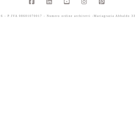
Facebook
LinkedIn
YouTube
Instagram
Pinterest
 - P.IVA 08601070017 - Numero ordine architetti -Mariagrazia Abbaldo 33