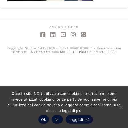
ASSIGN A MENU
Facebook
LinkedIn
YouTube
Instagram
Pinterest
Copyright Studio C&C 2026 - P.IVA 08601070017 - Numero ordine
architetti -Mariagrazia Abbaldo 3351 - Paolo Albertelli 4802
Questo sito NON utilizza alcun cookie di profilazione, sono
invece utilizzati cookie di terze parti. Se vuoi saperne di più
sull’utilizzo dei cookie nel sito e leggere come disabilitarne l’uso
clicca su leggi di più.
Ok
No
Leggi di più