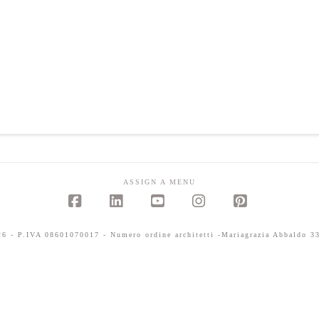
ASSIGN A MENU
Facebook
LinkedIn
YouTube
Instagram
Pinterest
 - P.IVA 08601070017 - Numero ordine architetti -Mariagrazia Abbaldo 33