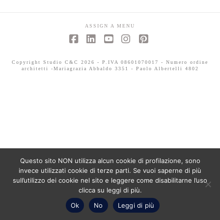
ASSIGN A MENU
Facebook
LinkedIn
YouTube
Instagram
Pinterest
Copyright Studio C&C 2026 - P.IVA 08601070017 - Numero ordine
architetti -Mariagrazia Abbaldo 3351 - Paolo Albertelli 4802
Questo sito NON utilizza alcun cookie di profilazione, sono
invece utilizzati cookie di terze parti. Se vuoi saperne di più
sull’utilizzo dei cookie nel sito e leggere come disabilitarne l’uso
clicca su leggi di più.
Ok
No
Leggi di più