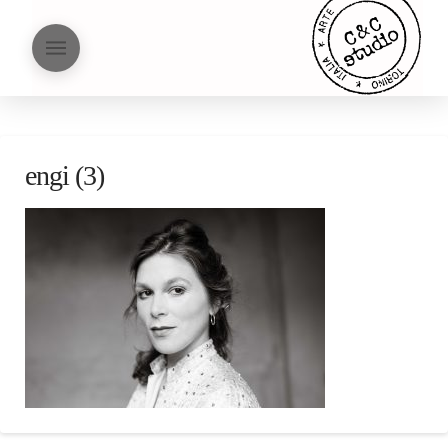
engi (3)